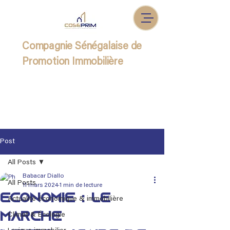
Compagnie Sénégalaise de
Promotion Immobilière
Post
All Posts
Babacar Diallo
All Posts
11 mars 2024
1 min de lecture
Économie : Le
Actualité économique & immobilière
marché
Climat & Écologie