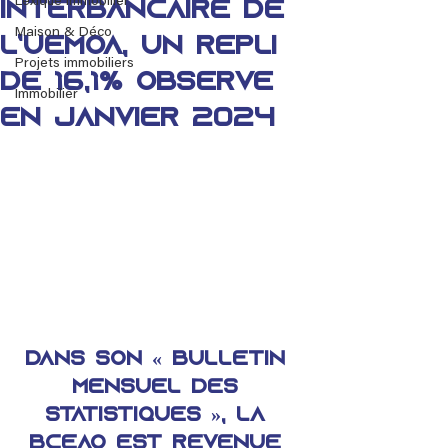
Lexique immobilier
interbancaire de
Maison & Déco
l’UEMOA, un repli
Projets immobiliers
de 16,1% observé
Immobilier
en janvier 2024
Dans son « Bulletin 
mensuel des 
statistiques », la 
BCEAO est revenue 