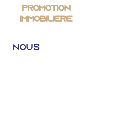
Promotion
Immobilière
Nous 
contacter
Prénom
*
Nom de famille
*
Téléphone
*
E-mail