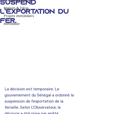
Lexique immobilier
suspend
Maison & Déco
l’exportation du
Projets immobiliers
fer.
Immobilier
La décision est temporaire. Le 
gouvernement du Sénégal a ordonné la 
suspension de l’exportation de la 
ferraille. Selon L’Observateur, la 
décision a été prise par arrêté 