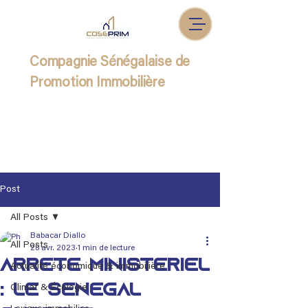
Compagnie Sénégalaise de
Promotion Immobilière
Post
All Posts
Babacar Diallo
All Posts
28 avr. 2023
1 min de lecture
Arrêté ministériel
Actualité économique & immobilière
: Le Sénégal
Climat & Écologie