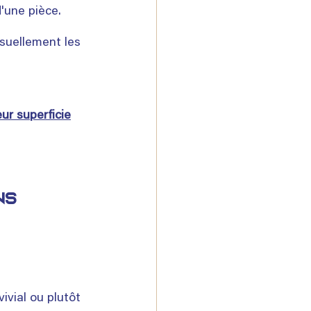
'une pièce. 
suellement les 
eur superficie
ns 
ivial ou plutôt 