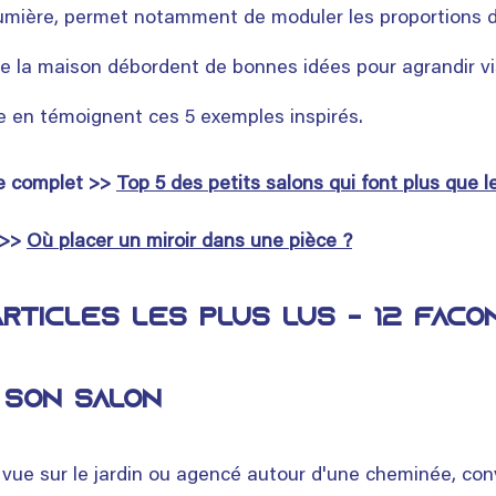
lumière, permet notamment de moduler les proportions d
e la maison débordent de bonnes idées pour agrandir vi
e en témoignent ces 5 exemples inspirés. 
le complet >> 
Top 5 des petits salons qui font plus que l
 >> 
Où placer un miroir dans une pièce ?
rticles les plus lus - 12 faço
 son salon
 vue sur le jardin ou agencé autour d'une cheminée, conv