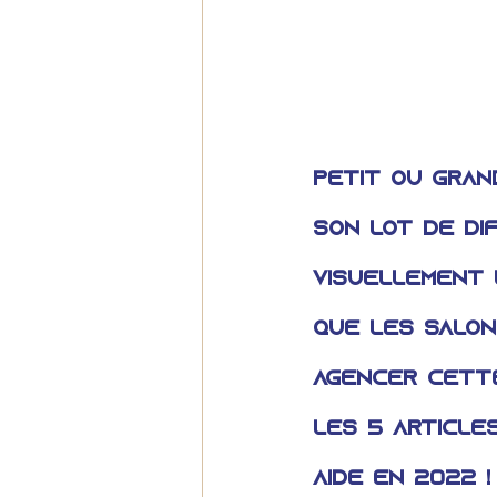
Petit ou gran
son lot de di
visuellement 
que les salon
agencer cette
les 5 article
aidé en 2022 !