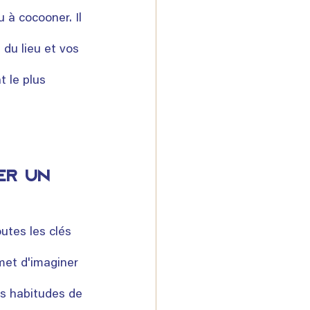
u à cocooner. Il 
du lieu et vos 
 le plus 
er un 
utes les clés 
met d'imaginer 
es habitudes de 