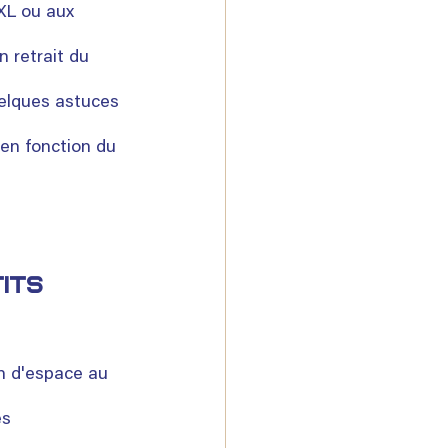
XXL ou aux 
 retrait du 
uelques astuces 
en fonction du 
its 
n d'espace au 
s 