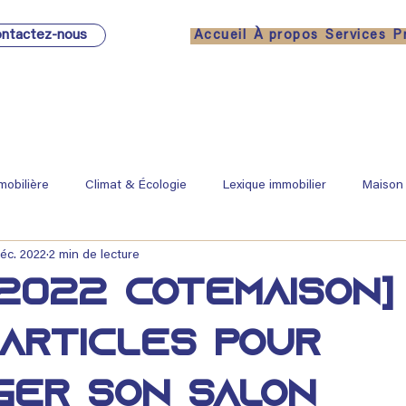
ntactez-nous
Accueil
À propos
Services
P
mobilière
Climat & Écologie
Lexique immobilier
Maison
éc. 2022
2 min de lecture
2022 CôtéMaison]
articles pour
ger son salon