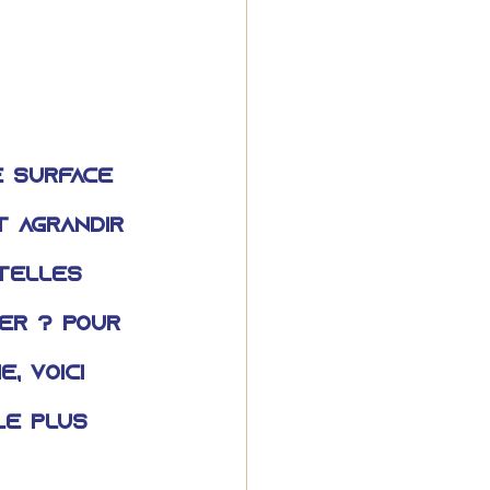
e surface 
t agrandir 
telles 
er ? Pour 
, voici 
le plus 