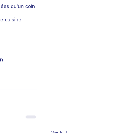
riées qu'un coin 
e cuisine 
on