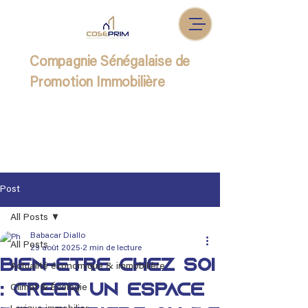
Compagnie Sénégalaise de
Promotion Immobilière
Post
All Posts
Babacar Diallo
All Posts
29 août 2025
2 min de lecture
Bien-être chez soi
Actualité économique & immobilière
: créer un espace
Climat & Écologie