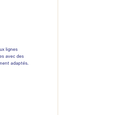
x lignes 
es avec des 
ement adaptés.