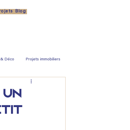
rojets
Blog
 & Déco
Projets immobiliers
 un
tit