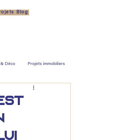
rojets
Blog
 & Déco
Projets immobiliers
est
n
ui