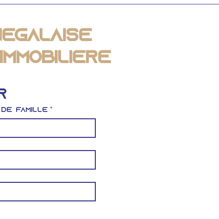
négalaise
Immobilière
r
 de famille
*