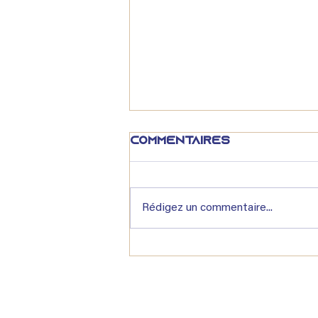
Commentaires
Rédigez un commentaire...
Lexique immobilier :
qu'est-ce que la
VEFA ?