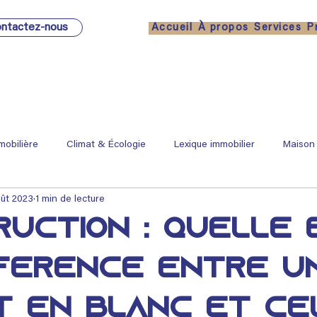
ntactez-nous
Accueil
À propos
Services
P
mobilière
Climat & Écologie
Lexique immobilier
Maison
ût 2023
1 min de lecture
uction : Quelle 
fférence entre u
t en blanc et cel