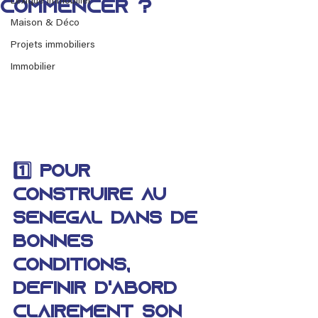
Lexique immobilier
commencer ?
Maison & Déco
Projets immobiliers
Immobilier
1️⃣ Pour 
construire au 
Sénégal dans de 
bonnes 
conditions, 
définir d'abord 
clairement son 