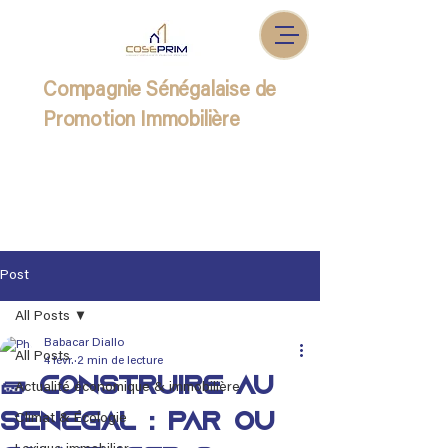
Compagnie Sénégalaise de
Promotion Immobilière
Post
All Posts
Babacar Diallo
All Posts
4 févr.
2 min de lecture
🧱 Construire au
Actualité économique & immobilière
Sénégal : Par où
Climat & Écologie