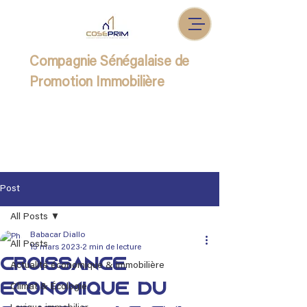
Compagnie Sénégalaise de
Promotion Immobilière
Post
All Posts
Babacar Diallo
All Posts
15 mars 2023
2 min de lecture
Croissance
Actualité économique & immobilière
économique du
Climat & Écologie