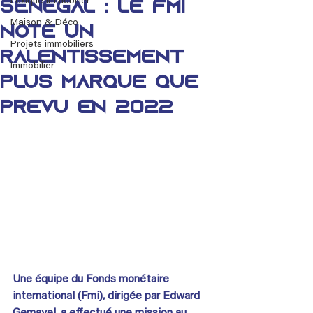
Lexique immobilier
Sénégal : Le Fmi
Maison & Déco
note un
Projets immobiliers
ralentissement
Immobilier
plus marqué que
prévu en 2022
Une équipe du Fonds monétaire 
international (Fmi), dirigée par Edward 
Gemayel, a effectué une mission au 