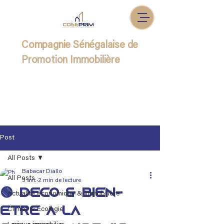
Compagnie Sénégalaise de
Promotion Immobilière
Post
All Posts
Babacar Diallo
All Posts
3 avr.
2 min de lecture
🟢 Déco & Bien-
Actualité économique & immobilière
être à la
Climat & Écologie