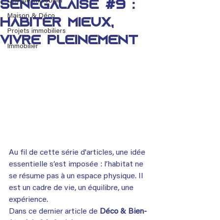
Lexique immobilier
Sénégalaise #9 :
Maison & Déco
habiter mieux,
Projets immobiliers
vivre pleinement
Immobilier
Au fil de cette série d'articles, une idée 
essentielle s’est imposée : l’habitat ne 
se résume pas à un espace physique. Il 
est un cadre de vie, un équilibre, une 
expérience.
Dans ce dernier article de 
Déco & Bien-