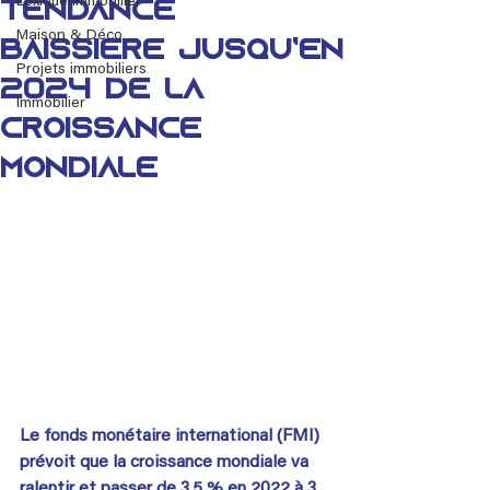
Lexique immobilier
tendance
Maison & Déco
baissière jusqu’en
Projets immobiliers
2024 de la
Immobilier
croissance
mondiale
Le fonds monétaire international (FMI) 
prévoit que la croissance mondiale va 
ralentir et passer de 3,5 % en 2022 à 3 