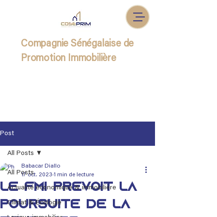
Compagnie Sénégalaise de
Promotion Immobilière
Post
All Posts
Babacar Diallo
All Posts
17 oct. 2023
1 min de lecture
Le FMI prévoit la
Actualité économique & immobilière
poursuite de la
Climat & Écologie