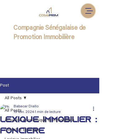
Compagnie Sénégalaise de
Promotion Immobilière
Post
All Posts
Babacar Diallo
All Posts
19 févr. 2024
1 min de lecture
Lexique immobilier :
Actualité économique & immobilière
Foncière
Climat & Écologie