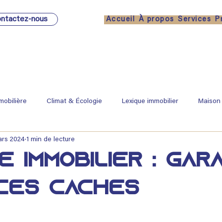
ntactez-nous
Accueil
À propos
Services
P
mobilière
Climat & Écologie
Lexique immobilier
Maison
ars 2024
1 min de lecture
e immobilier : Gar
ices cachés