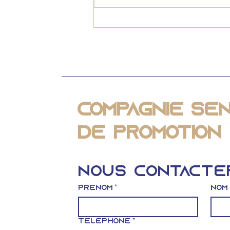
Lexique immobilier :
qu'est-ce que la
VEFA ?
Compagnie Sé
de Promotion 
Nous contacte
Prénom
*
Nom
Téléphone
*