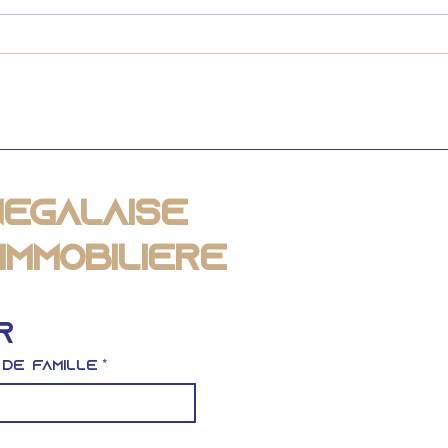
Lexique immobilier :
Lex
Définition,
com
fonctionnement et
Voi
avantages du viager
Div
au Sénégal
pro
négalaise
Immobilière
r
 de famille
*