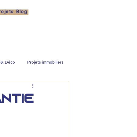
rojets
Blog
 & Déco
Projets immobiliers
antie