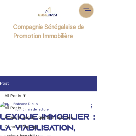
Compagnie Sénégalaise de
Promotion Immobilière
Post
All Posts
Babacar Diallo
All Posts
1 juin
3 min de lecture
Lexique Immobilier :
Actualité économique & immobilière
La viabilisation,
Climat & Écologie