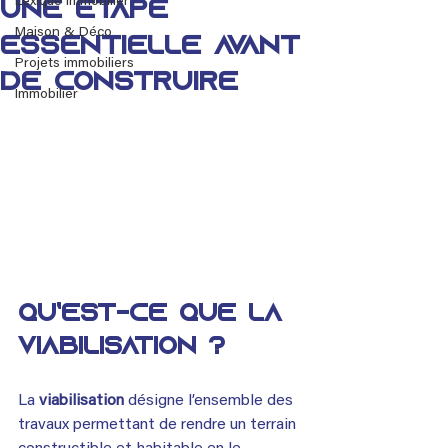
Lexique immobilier
une étape
Maison & Déco
essentielle avant
Projets immobiliers
de construire
Immobilier
Qu’est-ce que la 
viabilisation ?
La 
viabilisation
 désigne l’ensemble des 
travaux permettant de rendre un terrain 