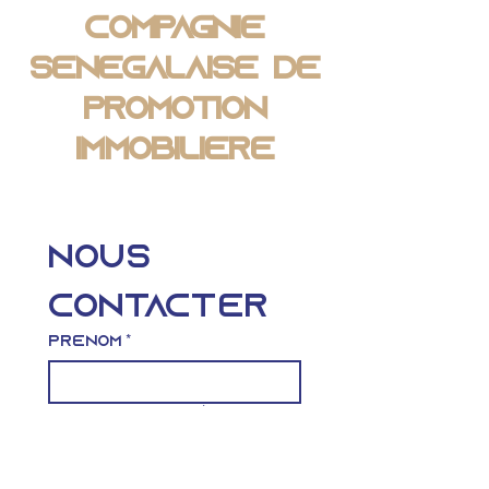
Compagnie
Sénégalaise de
Promotion
Immobilière
Nous 
contacter
Prénom
*
Nom de famille
*
Téléphone
*