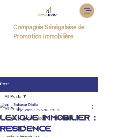
Compagnie Sénégalaise de
Promotion Immobilière
Post
All Posts
Babacar Diallo
All Posts
8 sept. 2025
1 min de lecture
Lexique immobilier :
Actualité économique & immobilière
Résidence
Climat & Écologie