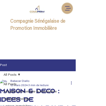
Compagnie Sénégalaise de
Promotion Immobilière
Post
All Posts
Babacar Diallo
All Posts
12 mars 2024
3 min de lecture
Maison & Déco :
Actualité économique & immobilière
Idées de
Climat & Écologie