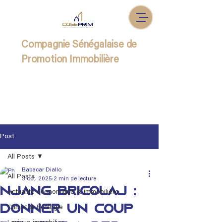
Compagnie Sénégalaise de
Promotion Immobilière
Post
All Posts
Babacar Diallo
All Posts
3 oct. 2025
2 min de lecture
Njàng Bricolaj :
Actualité économique & immobilière
Donner un coup
Climat & Écologie