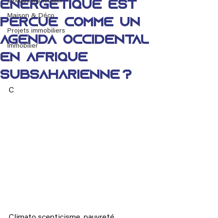
Lexique immobilier
énergétique est
Maison & Déco
perçue comme un
Projets immobiliers
agenda occidental
Immobilier
en Afrique
subsaharienne ?
C
Climato scepticisme, pauvreté 