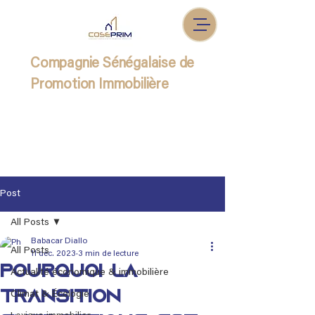
Compagnie Sénégalaise de
Promotion Immobilière
Post
All Posts
Babacar Diallo
All Posts
11 déc. 2023
3 min de lecture
Pourquoi la
Actualité économique & immobilière
transition
Climat & Écologie