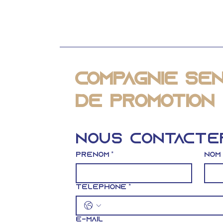
des prix du
carburant peut-
elle vraiment faire
bouger le secteur
immobilier ?
Compagnie Sé
de Promotion 
Nous contacte
Prénom
*
Nom
Téléphone
*
E-mail