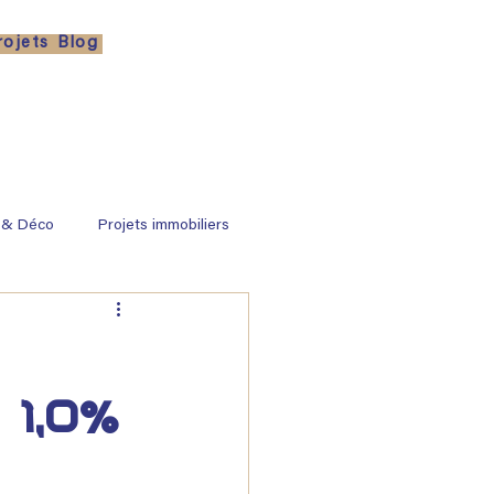
rojets
Blog
 & Déco
Projets immobiliers
 1,0%