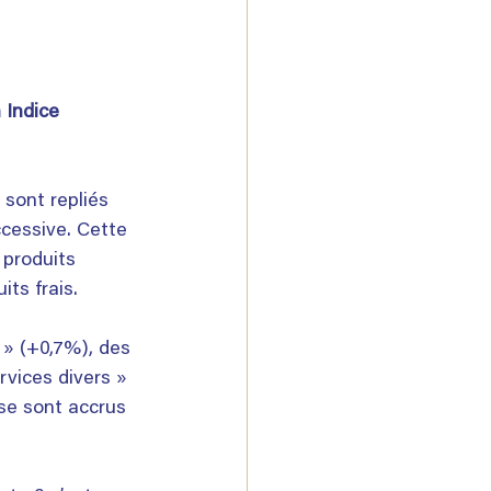
 Indice 
sont repliés 
cessive. Cette 
 produits 
its frais.
 » (+0,7%), des 
rvices divers » 
se sont accrus 