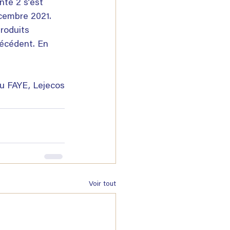
nte 2 s’est 
cembre 2021. 
roduits 
écédent. En 
u FAYE, Lejecos
Voir tout