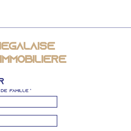
#9 — Perspectives
– I
2026 : quel avenir
ét
pour l’immobilier
l’i
sénégalais face aux
Sén
défis économiques
par
mondiaux ?
pri
un 
es
négalaise
Immobilière
r
 de famille
*