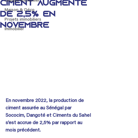
Lexique immobilier
ciment augmente
Maison & Déco
de 2,5% en
Projets immobiliers
novembre
Immobilier
En novembre 2022, la production de 
ciment assurée au Sénégal par 
Sococim, Dangoté et Ciments du Sahel 
s’est accrue de 2,5% par rapport au 
mois précédent.