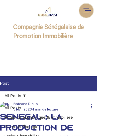
Compagnie Sénégalaise de
Promotion Immobilière
Post
All Posts
Babacar Diallo
All Posts
8 févr. 2023
1 min de lecture
Sénégal : La
Actualité économique & immobilière
production de
Climat & Écologie