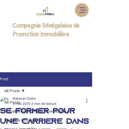
Compagnie Sénégalaise de
Promotion Immobilière
Post
All Posts
Babacar Diallo
All Posts
2 mai 2025
3 min de lecture
Se former pour
Actualité économique & immobilière
une carrière dans
Climat & Écologie