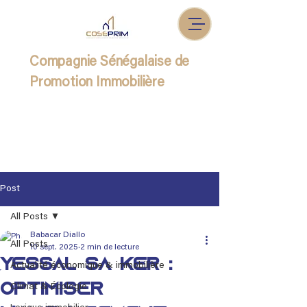
Compagnie Sénégalaise de
Promotion Immobilière
Post
All Posts
Babacar Diallo
All Posts
10 sept. 2025
2 min de lecture
Yessal sa kër :
Actualité économique & immobilière
Optimiser
Climat & Écologie