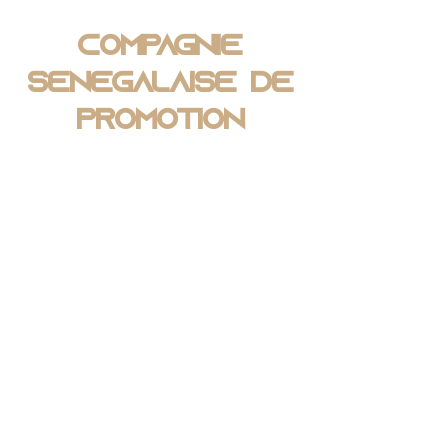
Compagnie
Sénégalaise de
Promotion
Immobilière
Nous 
contacter
Prénom
*
Nom de famille
*