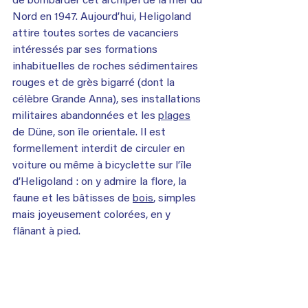
de bombarder cet archipel de la mer du 
Nord en 1947. Aujourd’hui, Heligoland 
attire toutes sortes de vacanciers 
intéressés par ses formations 
inhabituelles de roches sédimentaires 
rouges et de grès bigarré (dont la 
célèbre Grande Anna), ses installations 
militaires abandonnées et les 
plages
de Düne, son île orientale. Il est 
formellement interdit de circuler en 
voiture ou même à bicyclette sur l’île 
d’Heligoland : on y admire la flore, la 
faune et les bâtisses de 
bois
, simples 
mais joyeusement colorées, en y 
flânant à pied.