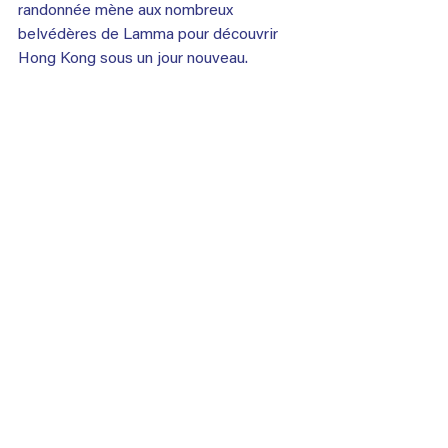
randonnée mène aux nombreux 
belvédères de Lamma pour découvrir 
Hong Kong sous un jour nouveau.
11. Les Îles Phi Phi, 
en Thaïlande
Situées entre Phuket et le détroit de 
Malacca, les îles Phi Phi jouissent de 
quelques-unes des plages les plus 