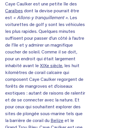
Caye Caulker est une petite île des 
Caraïbes
 dont la devise pourrait être 
est 
« Allons-y tranquillement »
. Les 
voiturettes de golf y sont les véhicules 
les plus rapides. Quelques minutes 
suffisent pour passer d’un côté à l’autre 
de l’île et y admirer un magnifique 
coucher de soleil. Comme il se doit, 
pour un endroit qui était largement 
inhabité avant le 
XIX
e
siècle
, les huit 
kilomètres de corail calcaire qui 
composent Caye Caulker regorgent de 
forêts de mangroves et d’oiseaux 
exotiques : autant de raisons de ralentir 
et de se connecter avec la nature. Et 
pour ceux qui souhaitent explorer des 
sites de plongée sous-marine tels que 
la barrière de corail du 
Belize
 et le 
Grand Trou Bleu, Caye Caulker est une 