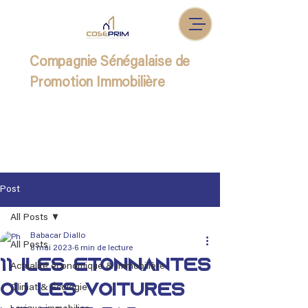
Compagnie Sénégalaise de
Promotion Immobilière
Post
All Posts
Babacar Diallo
All Posts
8 mai 2023
6 min de lecture
11 îles étonnantes
Actualité économique & immobilière
où les voitures
Climat & Écologie