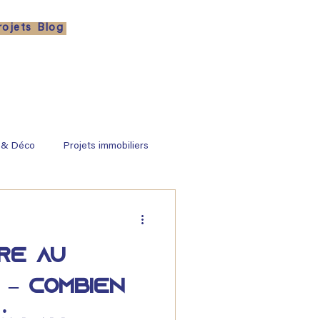
rojets
Blog
 & Déco
Projets immobiliers
ire au
 – Combien