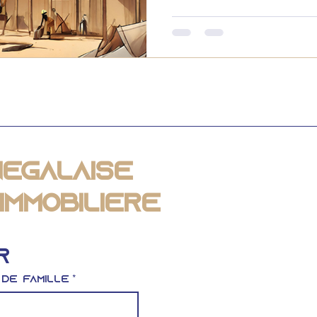
négalaise
Immobilière
r
 de famille
*