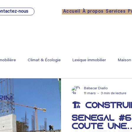
ntactez-nous
Accueil
À propos
Services
P
mobilière
Climat & Écologie
Lexique immobilier
Maison
Babacar Diallo
11 mars
3 min de lecture
🏗️ Constru
Sénégal #6
coûte une