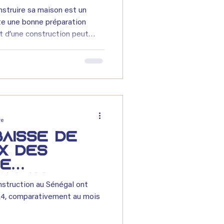
on au
truire sa maison est un
te une bonne préparation
ût d’une construction peut
 plusieurs facteurs : la
lité des matériaux, la
veau de finition souhaité.
léments qui composent le
auvaises surprises et
on projet immobilier. 📊 Le
re
Baisse de
ix des
de
on au
nstruction au Sénégal ont
024, comparativement au mois