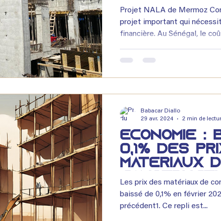
constructi
Projet NALA de Mermoz Cons
Sénégal ?
projet important qui nécessi
financière. Au Sénégal, le co
varier considérablement selon
localisation du terrain, la qua
complexité du projet et le ni
Comprendre les différents é
budget permet d’éviter les m
d’avancer sereinement dans s
Babacar Diallo
29 avr. 2024
2 min de lectu
Économie : 
0,1% des pr
matériaux 
constructi
Les prix des matériaux de co
Sénégal
baissé de 0,1% en février 2
précédent1. Ce repli est...