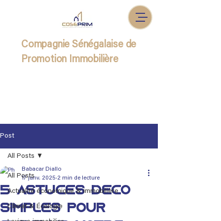
Compagnie Sénégalaise de
Promotion Immobilière
Post
All Posts
Babacar Diallo
All Posts
17 janv. 2025
2 min de lecture
5 astuces déco
Actualité économique & immobilière
simples pour
Climat & Écologie