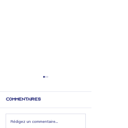
Commentaires
Rédigez un commentaire...
🟢 Déco & Bien-
🟢 Déco & B