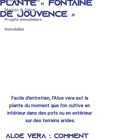
Lexique immobilier
plante « fontaine
Maison & Déco
de jouvence »
Projets immobiliers
Immobilier
Facile d’entretien, l’Aloe vera est la 
plante du moment que l’on cultive en 
intérieur dans des pots ou en extérieur 
sur des terrains arides.
Aloe vera : comment 