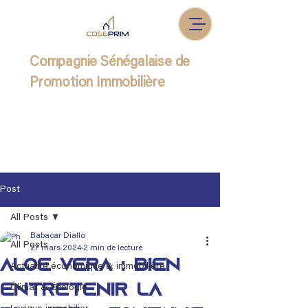
Compagnie Sénégalaise de
Promotion Immobilière
Post
All Posts
Babacar Diallo
All Posts
27 mars 2024
2 min de lecture
Aloe vera : bien
Actualité économique & immobilière
entretenir la
Climat & Écologie