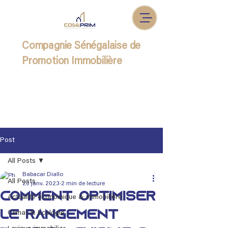
Compagnie Sénégalaise de
Promotion Immobilière
Post
All Posts
Babacar Diallo
All Posts
20 janv. 2023
2 min de lecture
Comment optimiser
Actualité économique & immobilière
le rangement
Climat & Écologie