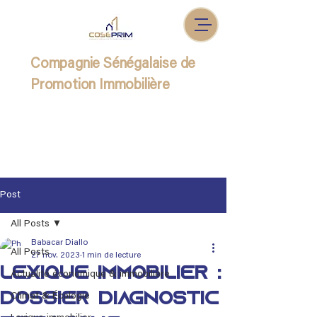
Compagnie Sénégalaise de
Promotion Immobilière
Post
All Posts
Babacar Diallo
All Posts
27 nov. 2023
1 min de lecture
Lexique immobilier :
Actualité économique & immobilière
Dossier diagnostic
Climat & Écologie