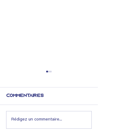
Commentaires
Lexique immobilier
Lexique imm
Rédigez un commentaire...
: Définition,
: comprend
fonctionnement
Voiries et