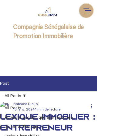
Compagnie Sénégalaise de
Promotion Immobilière
Post
All Posts
Babacar Diallo
All Posts
15 janv. 2024
1 min de lecture
Lexique immobilier :
Actualité économique & immobilière
Entrepreneur
Climat & Écologie