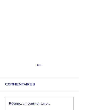
Commentaires
Lexique Immobilier
Rédigez un commentaire...
🟢 Déco & B
: Qu’est-ce qu’un