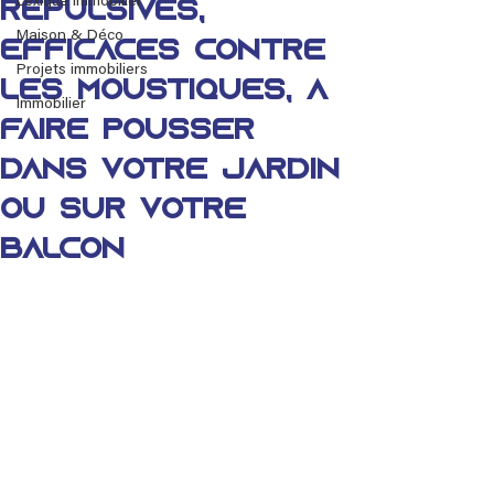
Lexique immobilier
répulsives,
Maison & Déco
efficaces contre
Projets immobiliers
les moustiques, à
Immobilier
faire pousser
dans votre jardin
ou sur votre
balcon