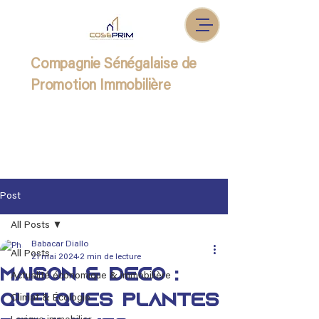
Compagnie Sénégalaise de
Promotion Immobilière
Post
All Posts
Babacar Diallo
All Posts
21 mai 2024
2 min de lecture
Maison & Déco :
Actualité économique & immobilière
Quelques plantes
Climat & Écologie