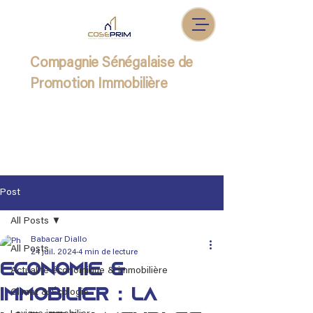
Compagnie Sénégalaise de
Promotion Immobilière
Post
All Posts
Babacar Diallo
All Posts
24 juil. 2024
4 min de lecture
Économie &
Actualité économique & immobilière
Immobilier : La
Climat & Écologie