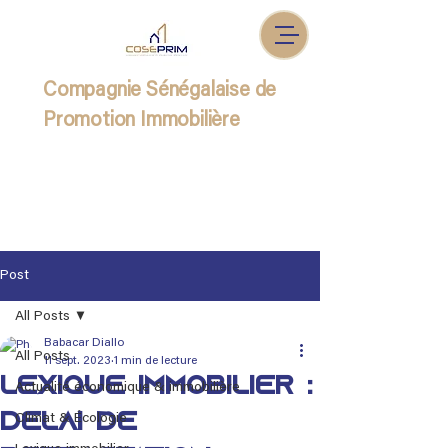
Compagnie Sénégalaise de
Promotion Immobilière
Post
All Posts
Babacar Diallo
All Posts
11 sept. 2023
1 min de lecture
Lexique immobilier :
Actualité économique & immobilière
Délai de
Climat & Écologie