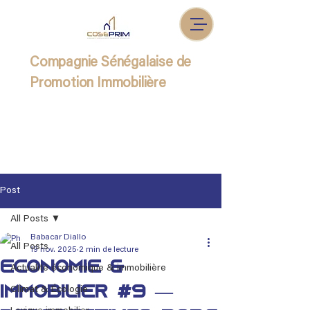
Compagnie Sénégalaise de
Promotion Immobilière
Post
All Posts
Babacar Diallo
All Posts
19 nov. 2025
2 min de lecture
Économie &
Actualité économique & immobilière
Immobilier #9 —
Climat & Écologie