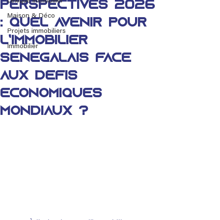
Lexique immobilier
Perspectives 2026
Maison & Déco
: quel avenir pour
Projets immobiliers
l’immobilier
Immobilier
sénégalais face
aux défis
économiques
mondiaux ?