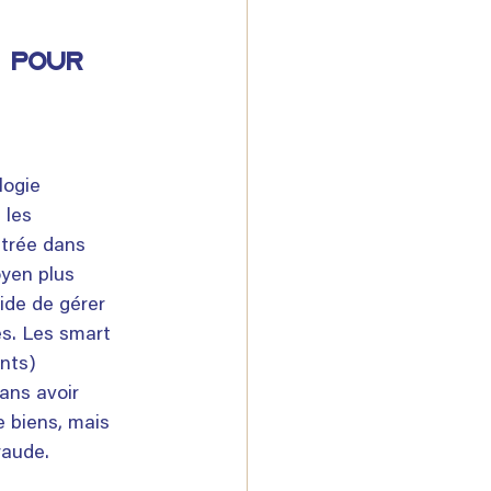
 pour 
logie 
 les 
ntrée dans 
oyen plus 
ide de gérer 
es. Les smart 
nts) 
ans avoir 
e biens, mais 
raude.