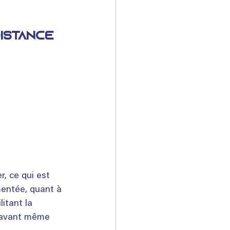
distance
, ce qui est 
mentée, quant à 
itant la 
s avant même 