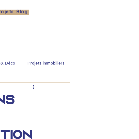
rojets
Blog
 & Déco
Projets immobiliers
ns
ution