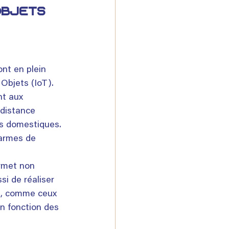
objets 
nt en plein 
 Objets (IoT). 
t aux 
 distance 
es domestiques. 
larmes de 
 
rmet non 
i de réaliser 
e, comme ceux 
n fonction des 