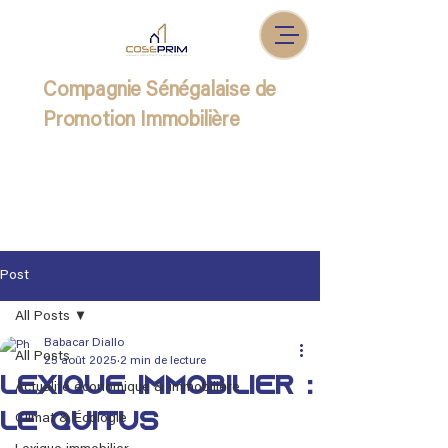
Compagnie Sénégalaise de
Promotion Immobilière
Post
All Posts
Babacar Diallo
All Posts
25 août 2025
2 min de lecture
Lexique immobilier :
Actualité économique & immobilière
Le quitus
Climat & Écologie