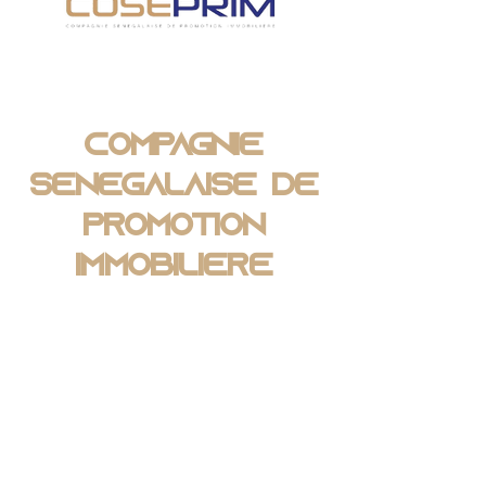
Compagnie
Sénégalaise de
Promotion
Immobilière
Nous 
contacter
Prénom
*