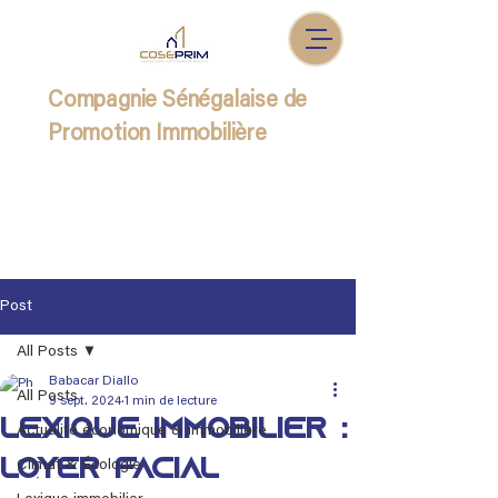
Compagnie Sénégalaise de
Promotion Immobilière
Post
All Posts
Babacar Diallo
All Posts
9 sept. 2024
1 min de lecture
Lexique immobilier :
Actualité économique & immobilière
Loyer facial
Climat & Écologie