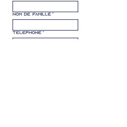
Nom de famille
*
Téléphone
*
E-mail
Rédigez un message
Envoyer