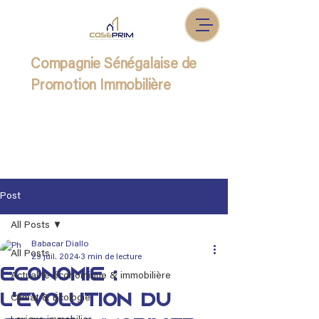
Compagnie Sénégalaise de
Promotion Immobilière
Post
All Posts
Babacar Diallo
All Posts
29 juil. 2024
3 min de lecture
Économie :
Actualité économique & immobilière
L'évolution du
Climat & Écologie