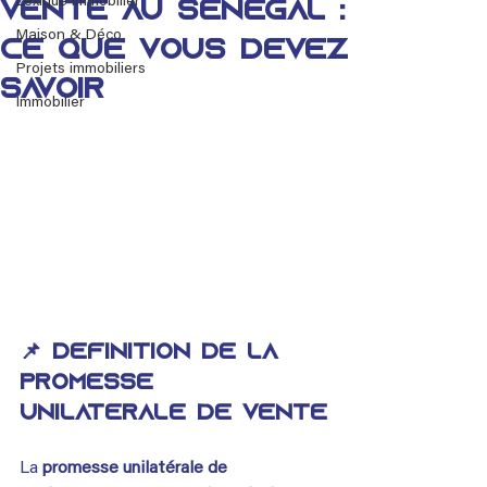
Lexique immobilier
vente au Sénégal :
Maison & Déco
ce que vous devez
Projets immobiliers
savoir
Immobilier
📌 Définition de la 
promesse 
unilatérale de vente
La 
promesse unilatérale de 