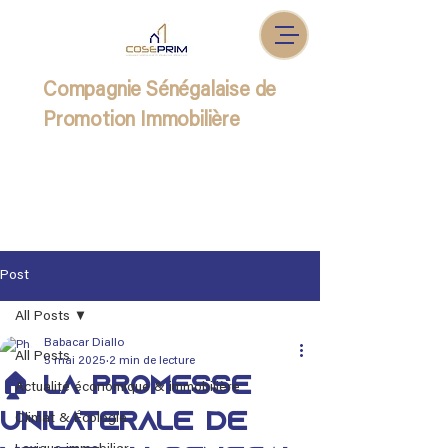
Compagnie Sénégalaise de
Promotion Immobilière
Post
All Posts
Babacar Diallo
All Posts
5 mai 2025
2 min de lecture
🏠 La promesse
Actualité économique & immobilière
unilatérale de
Climat & Écologie