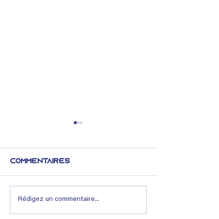
Commentaires
Lexique immobilier
Lexique imm
Rédigez un commentaire...
: Définition,
: comprend
fonctionnement
Voiries et