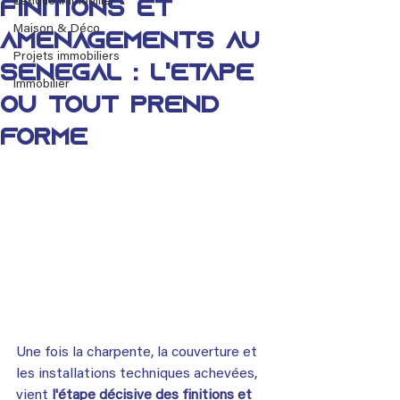
Lexique immobilier
Finitions et
Maison & Déco
Aménagements au
Projets immobiliers
Sénégal : L'étape
Immobilier
où tout prend
forme
Une fois la charpente, la couverture et 
les installations techniques achevées, 
vient 
l'étape décisive des finitions et 