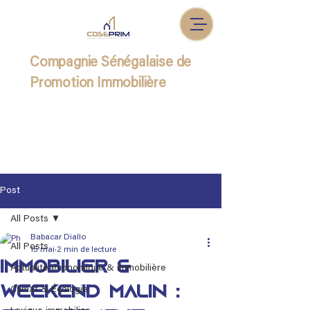
Compagnie Sénégalaise de
Promotion Immobilière
Post
All Posts
Babacar Diallo
All Posts
15 mai
2 min de lecture
Immobilier &
Actualité économique & immobilière
Weekend Malin :
Climat & Écologie