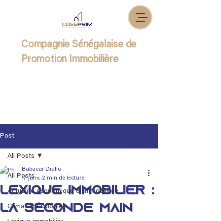
Compagnie Sénégalaise de
Promotion Immobilière
Post
All Posts
Babacar Diallo
All Posts
17 janv.
2 min de lecture
Lexique immobilier :
Actualité économique & immobilière
La seconde main
Climat & Écologie