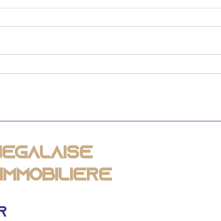
Lexique immobilier :
Lex
Définition,
com
fonctionnement et
Voi
avantages du viager
Div
au Sénégal
pro
négalaise
Immobilière
r