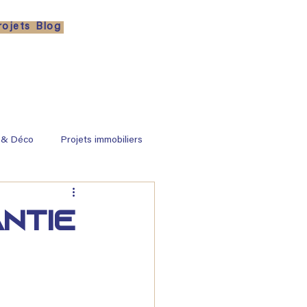
rojets
Blog
 & Déco
Projets immobiliers
antie